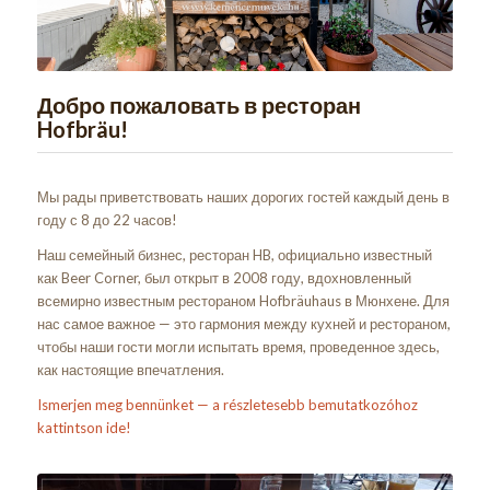
1
2
3
4
5
Добро пожаловать в ресторан
Hofbräu!
Мы рады приветствовать наших дорогих гостей каждый день в
году с 8 до 22 часов!
Наш семейный бизнес, ресторан HB, официально известный
как Beer Corner, был открыт в 2008 году, вдохновленный
всемирно известным рестораном Hofbräuhaus в Мюнхене. Для
нас самое важное — это гармония между кухней и рестораном,
чтобы наши гости могли испытать время, проведенное здесь,
как настоящие впечатления.
Ismerjen meg bennünket — a részletesebb bemutatkozóhoz
kattintson ide!